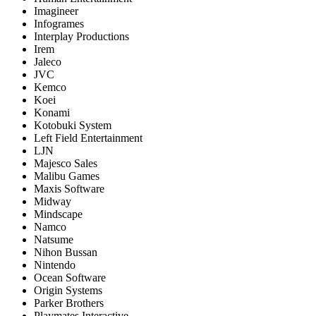
Imagineer
Infogrames
Interplay Productions
Irem
Jaleco
JVC
Kemco
Koei
Konami
Kotobuki System
Left Field Entertainment
LJN
Majesco Sales
Malibu Games
Maxis Software
Midway
Mindscape
Namco
Natsume
Nihon Bussan
Nintendo
Ocean Software
Origin Systems
Parker Brothers
Playmates Interactive