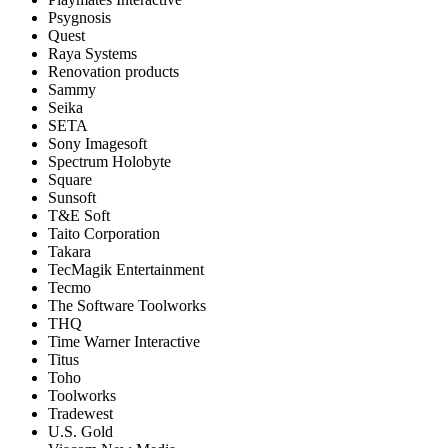
Psygnosis
Quest
Raya Systems
Renovation products
Sammy
Seika
SETA
Sony Imagesoft
Spectrum Holobyte
Square
Sunsoft
T&E Soft
Taito Corporation
Takara
TecMagik Entertainment
Tecmo
The Software Toolworks
THQ
Time Warner Interactive
Titus
Toho
Toolworks
Tradewest
U.S. Gold