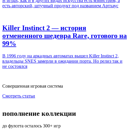
В играх, как и в других видах искусства есть мэйнстрим, а
есть авторский, штучный продукт под названием Артхаус
Killer Instinct 2 — история
отмененного шедевра Rare, готового на
99%
В 1996 году на аркадных автоматах вышел Killer Instinct 2,
владельцы SNES замерли в ожидании порта. Но релиз так и
не состоялся
Совершенная игровая система
Смотреть статьи
пополнение коллекции
до фулсета осталось 300+ игр