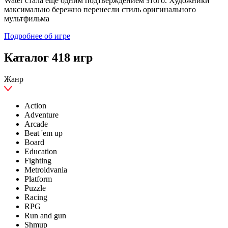
Water стала ещё одним подтверждением этого. Художники
максимально бережно перенесли стиль оригинального
мультфильма
Подробнее об игре
Каталог 418 игр
Жанр
Action
Adventure
Arcade
Beat 'em up
Board
Education
Fighting
Metroidvania
Platform
Puzzle
Racing
RPG
Run and gun
Shmup