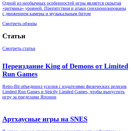
Одной из необычных особенностей игры является скрытая
«ритмика» уровней. Препятствия и атаки синхронизированы
с движением камеры и музыкальным битом
Смотреть обзоры
Статьи
Смотреть статьи
Переиздание King of Demons от Limited
Run Games
Retro-Bit объединил усилия с издателями физических релизов
Limited Run Games и Strictly Limited Games, чтобы выпустить
игру за пределами Японии
Артхаусные игры на SNES