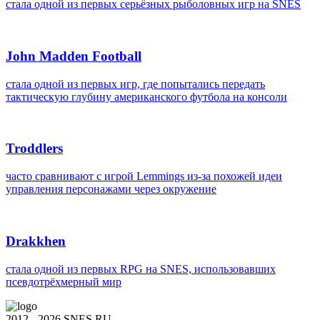
стала одной из первых серьёзных рыболовных игр на SNES
John Madden Football
стала одной из первых игр, где попытались передать
тактическую глубину американского футбола на консоли
Troddlers
часто сравнивают с игрой Lemmings из-за похожей идеи
управления персонажами через окружение
Drakkhen
стала одной из первых RPG на SNES, использовавших
псевдотрёхмерный мир
2012 - 2026 SNES RU