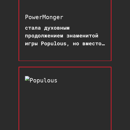
PowerMonger
стала духовным
продолжением знаменитой
игры Populous, но вместо
бога игрок управлял
армиями