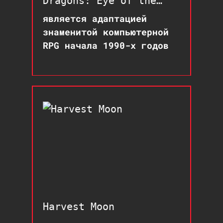
Dragons: Eye of the
Beholder
является адаптацией
знаменитой компьютерной
RPG начала 1990-х годов
Harvest Moon