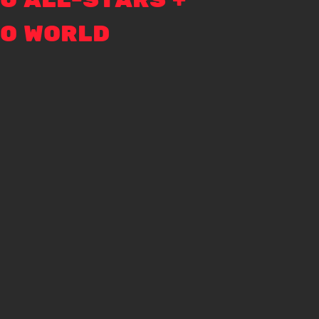
O ALL-STARS +
IO WORLD