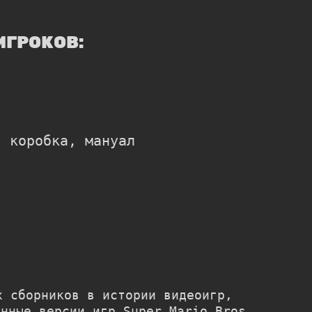
ИГРОКОВ:
, коробка, мануал
 сборников в истории видеоигр,
ённые версии игр
Super Mario Bros.
,