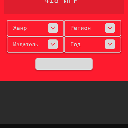
418 ИГР
Жанр
Регион
Год
Издатель