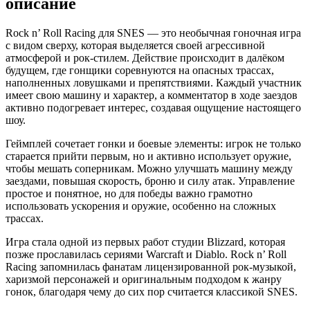
описание
Rock n’ Roll Racing для SNES — это необычная гоночная игра
с видом сверху, которая выделяется своей агрессивной
атмосферой и рок-стилем. Действие происходит в далёком
будущем, где гонщики соревнуются на опасных трассах,
наполненных ловушками и препятствиями. Каждый участник
имеет свою машину и характер, а комментатор в ходе заездов
активно подогревает интерес, создавая ощущение настоящего
шоу.
Геймплей сочетает гонки и боевые элементы: игрок не только
старается прийти первым, но и активно использует оружие,
чтобы мешать соперникам. Можно улучшать машину между
заездами, повышая скорость, броню и силу атак. Управление
простое и понятное, но для победы важно грамотно
использовать ускорения и оружие, особенно на сложных
трассах.
Игра стала одной из первых работ студии Blizzard, которая
позже прославилась сериями Warcraft и Diablo. Rock n’ Roll
Racing запомнилась фанатам лицензированной рок-музыкой,
харизмой персонажей и оригинальным подходом к жанру
гонок, благодаря чему до сих пор считается классикой SNES.