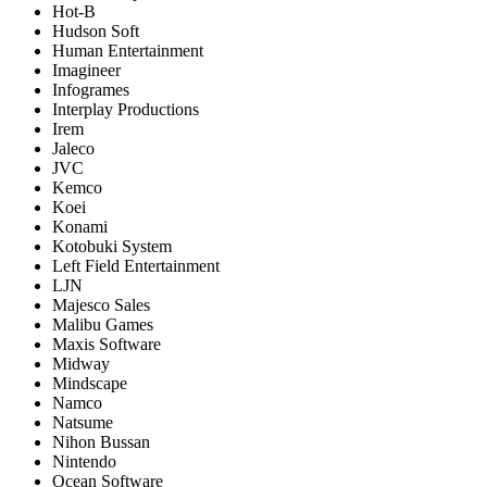
Hot-B
Hudson Soft
Human Entertainment
Imagineer
Infogrames
Interplay Productions
Irem
Jaleco
JVC
Kemco
Koei
Konami
Kotobuki System
Left Field Entertainment
LJN
Majesco Sales
Malibu Games
Maxis Software
Midway
Mindscape
Namco
Natsume
Nihon Bussan
Nintendo
Ocean Software