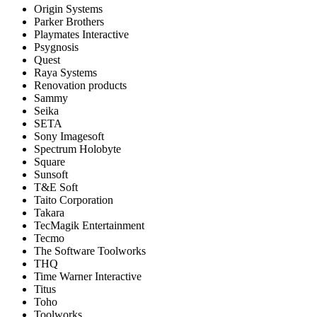
Origin Systems
Parker Brothers
Playmates Interactive
Psygnosis
Quest
Raya Systems
Renovation products
Sammy
Seika
SETA
Sony Imagesoft
Spectrum Holobyte
Square
Sunsoft
T&E Soft
Taito Corporation
Takara
TecMagik Entertainment
Tecmo
The Software Toolworks
THQ
Time Warner Interactive
Titus
Toho
Toolworks