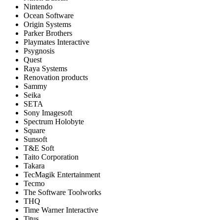
Nintendo
Ocean Software
Origin Systems
Parker Brothers
Playmates Interactive
Psygnosis
Quest
Raya Systems
Renovation products
Sammy
Seika
SETA
Sony Imagesoft
Spectrum Holobyte
Square
Sunsoft
T&E Soft
Taito Corporation
Takara
TecMagik Entertainment
Tecmo
The Software Toolworks
THQ
Time Warner Interactive
Titus