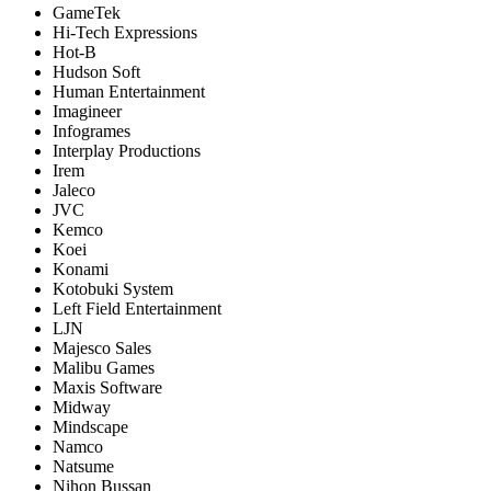
GameTek
Hi-Tech Expressions
Hot-B
Hudson Soft
Human Entertainment
Imagineer
Infogrames
Interplay Productions
Irem
Jaleco
JVC
Kemco
Koei
Konami
Kotobuki System
Left Field Entertainment
LJN
Majesco Sales
Malibu Games
Maxis Software
Midway
Mindscape
Namco
Natsume
Nihon Bussan