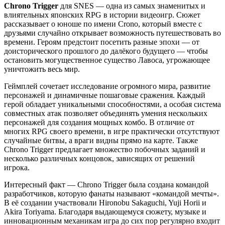
Chrono Trigger
для SNES — одна из самых знаменитых и
влиятельных японских RPG в истории видеоигр. Сюжет
рассказывает о юноше по имени
Crono
, который вместе с
друзьями случайно открывает возможность путешествовать во
времени. Героям предстоит посетить разные эпохи — от
доисторического прошлого до далёкого будущего — чтобы
остановить могущественное существо Лавоса, угрожающее
уничтожить весь мир.
Геймплей сочетает исследование огромного мира, развитие
персонажей и динамичные пошаговые сражения. Каждый
герой обладает уникальными способностями, а особая система
совместных атак позволяет объединять умения нескольких
персонажей для создания мощных комбо. В отличие от
многих RPG своего времени, в игре практически отсутствуют
случайные битвы, а враги видны прямо на карте. Также
Chrono Trigger предлагает множество побочных заданий и
несколько различных концовок, зависящих от решений
игрока.
Интересный факт —
Chrono Trigger
была создана командой
разработчиков, которую фанаты называют «командой мечты».
В её создании участвовали
Hironobu Sakaguchi
,
Yuji Horii
и
Akira Toriyama
. Благодаря выдающемуся сюжету, музыке и
инновационным механикам игра до сих пор регулярно входит