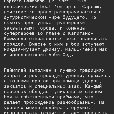
для SNES — это
Captain Commando
классический beat ’em up от
Capcom
,
действие которого разворачивается в
футуристическом мире будущего. По
сюжету преступные группировки
захватывают города, и команда
супергероев во главе с Капитаном
Коммандо отправляется восстанавливать
порядок. Вместе с ним в бой вступают
ниндзя-мутант Джинзу, малыш-гений Мак
и инопланетянин Бэби Хед.
Геймплей выполнен в лучших традициях
жанра: игрок проходит уровни, сражаясь
с толпами врагов при помощи ударов,
захватов и специальных атак. Каждый
персонаж обладает уникальным стилем
боя и собственными приёмами, что
делает прохождение разнообразным. На
уровнях можно подбирать оружие,
использовать технику и даже управлять