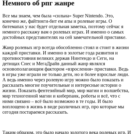
Немного об рпг жанре
Все мы знаем, чем была «сильна» Super Nintendo. Это,
конечно же, файтинги-бит ем апы и ролевые игры. О
битемапах у нас будет отдельная заметка, поэтому сейчас я
немного расскажу вам о ролевых играх. И именно о самых
достойных представителях на сей замечательной приставке.
Жанр ролевых игр всегда обособленно стоял и стоит в жизни
каждой приставки. И именно в золотые года развития и
противостояния великих держав Нинтендо и Сеги, на
детищах Снес и МегаДрайв данный жанр являлся
основополагающим фактором «взросления» приставки. Ведь
в игры уже играли не только дети, но и более взрослые люди.
А ведь именно через ролевую игру можно было показать и
рассказать многие поучительные и интересные истории о
жизни. Показать фентезийный мир, мир магии и волшебства,
мир техногенной магии и киберпанк, роботы и всё, что с
ними связано – всё было возможно в те годы. И было
воплощено в жизнь в виде различных игр, про которые мы
сегодня постараемся рассказать.
Таким образом, это было начало золотого века ролевых игр. И