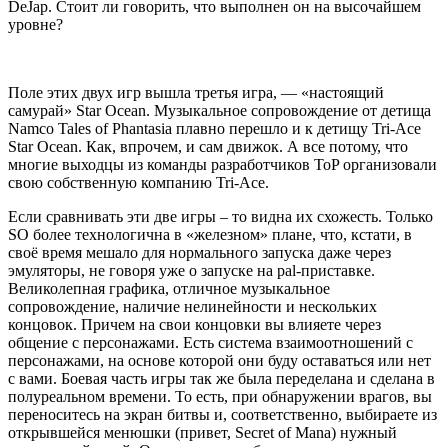
DeJap. Стоит ли говорить, что выполнен он на высочайшем
уровне?
Поле этих двух игр вышла третья игра, — «настоящий
самурай» Star Ocean. Музыкальное сопровождение от детища
Namco Tales of Phantasia плавно перешло и к детищу Tri-Ace
Star Ocean. Как, впрочем, и сам движок. А все потому, что
многие выходцы из команды разработчиков ToP организовали
свою собственную компанию Tri-Ace.
Если сравнивать эти две игры – то видна их схожесть. Только
SO более технологична в «железном» плане, что, кстати, в
своё время мешало для нормального запуска даже через
эмуляторы, не говоря уже о запуске на pal-приставке.
Великолепная графика, отличное музыкальное
сопровождение, наличие нелинейности и нескольких
концовок. Причем на свои концовки вы влияете через
общение с персонажами. Есть система взаимоотношений с
персонажами, на основе которой они буду оставаться или нет
с вами. Боевая часть игры так же была переделана и сделана в
полуреальном времени. То есть, при обнаружении врагов, вы
переноситесь на экран битвы и, соответственно, выбираете из
открывшейся менюшки (привет, Secret of Mana) нужный