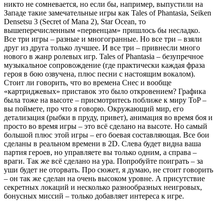
никто не сомневается, но если бы, например, выпустили на
Западе такие замечательные игры как Tales of Phantasia, Seiken
Densetsu 3 (Secret of Mana 2), Star Ocean, то
вышеперечисленным «первенцам» пришлось бы несладко.
Все три игры – разные и многогранные. Но все три – взяли
друг из друга только лучшее. И все три – привнесли много
нового в жанр ролевых игр. Tales of Phantasia – безупречное
музыкальное сопровождение (где практически каждая фраза
героя в бою озвучена, плюс песни с настоящим вокалом).
Стоит ли говорить, что во времена Снес и вообще
«картриджевых» приставок это было откровением? Графика
была тоже на высоте – присмотритесь поближе к миру ToP –
вы поймете, про что я говорю. Окружающий мир, его
детализация (рыбки в пруду, привет), анимация во время боя и
просто во время игры – это всё сделано на высоте. Но самый
большой плюс этой игры – его боевая составляющая. Все бои
сделаны в реальном времени в 2D. Слева будет видна ваша
партия героев, но управляете вы только одним, а справа –
враги. Так же всё сделано на ура. Попробуйте поиграть – за
уши будет не оторвать. Про сюжет, я думаю, не стоит говорить
– он так же сделан на очень высоком уровне. А присутствие
секретных локаций и несколько разнообразных неигровых,
бонусных миссий – только добавляет интереса к игре.