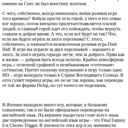
именно на Снес он был воистину золотым.
С чего, собственно, всегда начиналась любая ролевая игра
того времени? Фабула проста: есть герой, у него и его семьи
всё хорошо, потом внезапно прилетает/появляется плохой
злодей, и главный герой идет его побеждать, чтобы вернуть
славное и доброе время. А что, если всё будет не так? Что,
если вы будете играть за злого персонажа? С этого,
собственно, и начинается великолепная ролевая игра Dark
Half. В игре вы играете за двух персонажей – хорошего и
злого. За злого играть гораздо легче, чем за доброго. Прям как
в жизни — добрым быть всегда нелегко. Крайне атмосферная
игра, с отличной графикой и незабываемым «готичным»
сеттингом. Претит полному погружению в игру только одно
НО – игра выходила только в Стране Восходящего Солнца. В
сети гуляет перевод игры, но он не так хорошо, как переводы
от той же фирмы DeJap, но тут ничего не поделаешь.
В Японии выходило много игр, которые, к большому
сожалению, так и не были официально переведены на
английский язык. На вершине пьедестала стоят всего лишь
две переведенные на английский язык игры – это Final Fantasy
6 и Chrono Trigger. В эпичности этих игр и их значимости