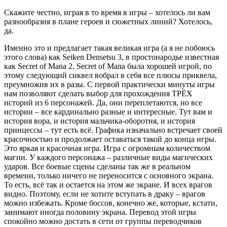
Скажите честно, играя в то время в игры – хотелось ли вам
разнообразия в плане героев и сюжетных линий? Хотелось,
да.
Именно это и предлагает такая великая игра (а я не побоюсь
этого слова) как Seiken Densetsu 3, в простонародье известная
как Secret of Mana 2. Secret of Mana была хорошей игрой, по
этому следующий сиквел вобрал в себя все плюсы приквела,
преумножив их в разы. С первой практически минуты игры
нам позволяют сделать выбор для прохождения ТРЁХ
историй из 6 персонажей. Да, они переплетаются, но все
истории – все кардинально разные и интересные. Тут вам и
история вора, и история мальчика-оборотня, и история
принцессы – тут есть всё. Графика изначально встречает своей
красочностью и продолжает оставаться такой до конца игры.
Это яркая и красочная игра. Игра с огромным количеством
магии. У каждого персонажа – различные виды магических
ударов. Все боевые сцены сделаны так же в реальном
времени, только ничего не переносится с основного экрана.
То есть, всё так и остается на этом же экране. И всех врагов
видно. Поэтому, если не хотите вступать в драку – врагов
можно избежать. Кроме боссов, конечно же, которые, кстати,
занимают иногда половину экрана. Перевод этой игры
спокойно можно достать в сети от группы переводчиков